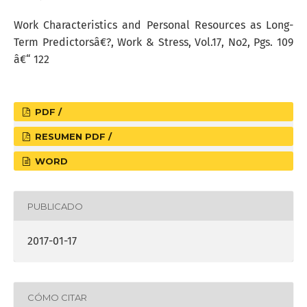
Work Characteristics and Personal Resources as Long-
Term Predictorsâ€?, Work & Stress, Vol.17, No2, Pgs. 109
â€“ 122
PDF /
RESUMEN PDF /
WORD
PUBLICADO
2017-01-17
CÓMO CITAR