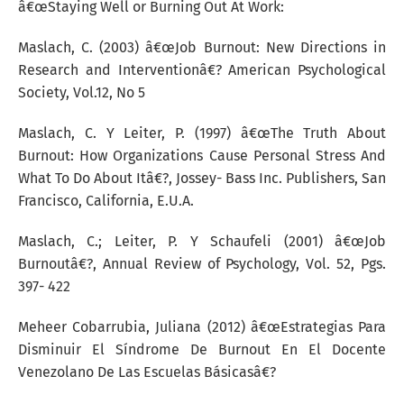
â€œStaying Well or Burning Out At Work:
Maslach, C. (2003) â€œJob Burnout: New Directions in
Research and Interventionâ€? American Psychological
Society, Vol.12, No 5
Maslach, C. Y Leiter, P. (1997) â€œThe Truth About
Burnout: How Organizations Cause Personal Stress And
What To Do About Itâ€?, Jossey- Bass Inc. Publishers, San
Francisco, California, E.U.A.
Maslach, C.; Leiter, P. Y Schaufeli (2001) â€œJob
Burnoutâ€?, Annual Review of Psychology, Vol. 52, Pgs.
397- 422
Meheer Cobarrubia, Juliana (2012) â€œEstrategias Para
Disminuir El Síndrome De Burnout En El Docente
Venezolano De Las Escuelas Básicasâ€?