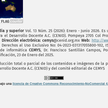
dia y superior
Vol. 13 Núm. 25 (2026): Enero - Junio 2026. Es
a el Desarrollo Docente A.C. (CENID). Pompeya 2705 Col Prov
.
Dirección electrónica: cemys
@cenid.org.mx
Web:
http://w
e Derechos al Uso Exclusivo No: 04-2023-031317055800-102, 
 de informática
CEMYS
, Dr. Francisco Santillán Campos, P
ficación, 23 de Enero del 2025.
cción total o parcial de los contenidos e imágenes de la p
arrollo Docente A.C. (CENID) y del comité editorial de CEMYS
bajo una
licencia de Creative Commons Reconocimiento-NoComercial 4.