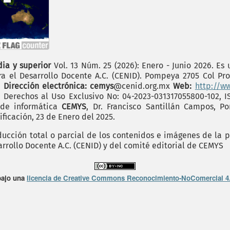
dia y superior
Vol. 13 Núm. 25 (2026): Enero - Junio 2026. Es
a el Desarrollo Docente A.C. (CENID). Pompeya 2705 Col Prov
.
Dirección electrónica: cemys
@cenid.org.mx
Web:
http://w
e Derechos al Uso Exclusivo No: 04-2023-031317055800-102, 
 de informática
CEMYS
, Dr. Francisco Santillán Campos, P
ficación, 23 de Enero del 2025.
cción total o parcial de los contenidos e imágenes de la p
arrollo Docente A.C. (CENID) y del comité editorial de CEMYS
bajo una
licencia de Creative Commons Reconocimiento-NoComercial 4.