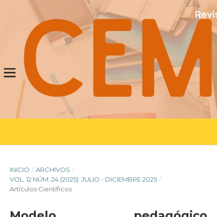
INICIO
/
ARCHIVOS
/
VOL. 12 NÚM. 24 (2025): JULIO - DICIEMBRE 2025
/
Artículos Científicos
Modelo pedagógico