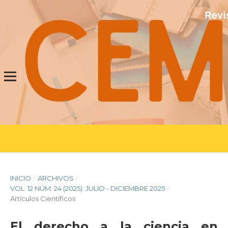
INICIO
/
ARCHIVOS
/
VOL. 12 NÚM. 24 (2025): JULIO - DICIEMBRE 2025
/
Artículos Científicos
El derecho a la ciencia en