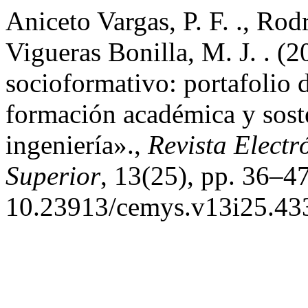
Aniceto Vargas, P. F. ., Rod
Vigueras Bonilla, M. J. . (
socioformativo: portafolio d
formación académica y sost
ingeniería».,
Revista Elect
Superior
, 13(25), pp. 36–47
10.23913/cemys.v13i25.43