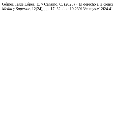
Gómez Tagle López, E. y Cansino, C. (2025) « El derecho a la cienc
Media y Superior
, 12(24), pp. 17–32. doi: 10.23913/cemys.v12i24.41